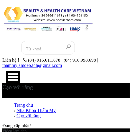
Liên hệ !
|
(84) 916.611.678 | (84) 916.998.698
thammylamdep24h@gmail.com
Cạo vôi răng
Cạo vôi răng
Trang chủ
/
Nha Khoa Thẩm Mỹ
/
Cạo vôi răng
Đang cập nhật!
Video làm đẹp