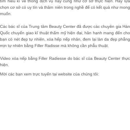
tìm hiểu kĩ về thông dịch vụ này cũng như cơ sở thực hiện. Hãy lựa
chọn cơ sở có uy tín và thâm niên trong nghề để có kết quả như mong
muốn.
Các bác sĩ của Trung tâm Beauty Center
đã được các chuyên gia Hà
Quốc chuyển giao kĩ thuật thẩm mỹ hiện đại, hân hạnh mang đến cho
bạn có nét đẹp tự nhiên, xóa hếp nếp nhăn, đem lại làn da đẹp phẳng
mịn tự nhiên bằng Filler Radisse
mà không cần phẫu thuật.
Video xóa nếp bằng Filler Radiesse
do bác sĩ của Beauty Center thực
hiện.
Mời các bạn xem trực tuyến tại website của chúng tôi: