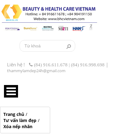
Liên hệ !
|
(84) 916.611.678 | (84) 916.998.698
thammylamdep24h@gmail.com
Trang chủ
/
Tư vấn làm đẹp
/
Xóa nếp nhăn