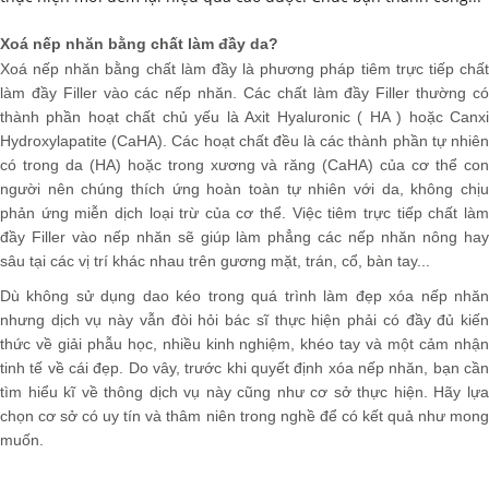
Xoá nếp nhăn bằng chất làm đầy da?
Xoá nếp nhăn bằng chất làm đầy là phương pháp tiêm trực tiếp
chất
làm đầy Filler
vào các nếp nhăn. Các chất làm đầy Filler thường c
thành phần hoạt chất chủ yếu là Axit Hyaluronic ( HA ) hoặc Canxi
Hydroxylapatite (CaHA). Các
hoạt chất
đều là các thành phần tự nhiê
có trong da (HA) hoặc trong xương và răng (CaHA) của cơ thể con
người nên chúng thích ứng hoàn toàn tự nhiên với da, không chịu
phản ứng miễn dịch loại trừ của cơ thể. Việc
tiêm trực tiếp
chất là
đầy Filler
vào nếp nhăn sẽ giúp
làm phẳng các nếp nhăn nông ha
sâu tại các vị trí khác nhau trên gương mặt, trán, cổ, bàn tay...
Dù không sử dụng dao kéo trong quá trình làm đẹp xóa nếp nhăn
nhưng dịch vụ này vẫn đòi hỏi bác sĩ thực hiện phải có đầy đủ kiến
thức về giải phẫu học, nhiều kinh nghiệm, khéo tay và một cảm nhận
tinh tế về cái đẹp. Do vây, trước khi quyết định xóa nếp nhăn, bạn cần
tìm hiểu kĩ về thông dịch vụ này cũng như cơ sở thực hiện. Hãy lựa
chọn cơ sở có uy tín và thâm niên trong nghề để có kết quả như mong
muốn.