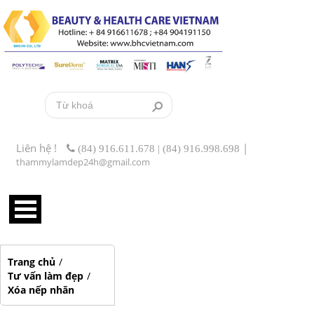
Liên hệ !
|
(84) 916.611.678 | (84) 916.998.698
thammylamdep24h@gmail.com
Trang chủ
/
Tư vấn làm đẹp
/
Xóa nếp nhăn