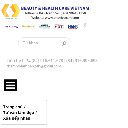
Liên hệ !
|
(84) 916.611.678 | (84) 916.998.698
thammylamdep24h@gmail.com
Trang chủ
/
Tư vấn làm đẹp
/
Xóa nếp nhăn