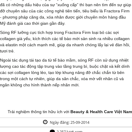
đã có những dấu hiệu của sự “xuống cấp” thì bạn nên tìm đến sự giúp
đỡ chuyên sâu của các công nghệ tiên tiến, tiêu biểu là Fractora Firm
- phương pháp căng da, xóa nhăn được giới chuyên môn hàng đầu
Mỹ đánh giá cao thời gian gần đây.
Sóng RF lưỡng cực tích hợp trong Fractora Firm loại bỏ các sợi
collagen già yếu, kích thích các tế bào mới sản sinh ra nhiều collagen
và elastin một cách mạnh mẽ, giúp da nhanh chóng lấy lại vẻ đàn hồi,
tươi trẻ.
Ngoài tác dụng tái tạo da từ tế bào mầm, sóng RF còn sử dụng nhiệt
lượng cao tác động tập trung vào tầng trung bì, buộc chặt và kết dính
các sợi collagen lỏng lẻo, tạo lớp khung nâng đỡ chắc chắn từ bên
trong một cách tự nhiên, giúp da săn chắc, xóa mờ vết nhăn cũ và
ngăn không cho hình thành nếp nhăn mới.
Trải nghiệm thông tin hữu ích với
Beauty & Health Care Việt Nam
Ngày đăng: 25-09-2014
2,257 lượt xem