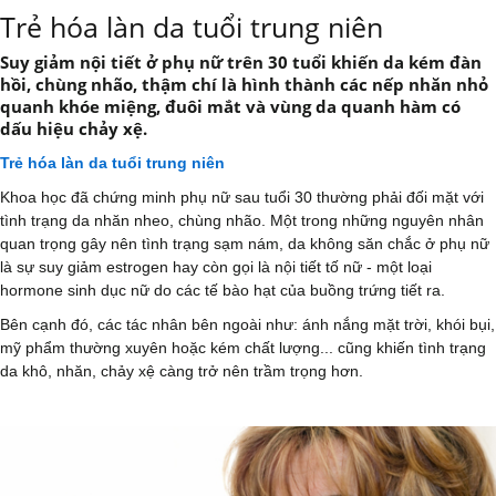
Trẻ hóa làn da tuổi trung niên
Suy giảm nội tiết ở phụ nữ trên 30 tuổi khiến da kém đàn
hồi, chùng nhão, thậm chí là hình thành các nếp nhăn nhỏ
quanh khóe miệng, đuôi mắt và vùng da quanh hàm có
dấu hiệu chảy xệ.
Trẻ hóa làn da tuổi trung niên
Khoa học đã chứng minh phụ nữ sau tuổi 30 thường phải đối mặt với
tình trạng da nhăn nheo, chùng nhão. Một trong những nguyên nhân
quan trọng gây nên tình trạng sạm nám, da không săn chắc ở phụ nữ
là sự suy giảm estrogen hay còn gọi là nội tiết tố nữ - một loại
hormone sinh dục nữ do các tế bào hạt của buồng trứng tiết ra.
Bên cạnh đó, các tác nhân bên ngoài như: ánh nắng mặt trời, khói bụi,
mỹ phẩm thường xuyên hoặc kém chất lượng... cũng khiến tình trạng
da khô, nhăn, chảy xệ càng trở nên trầm trọng hơn.