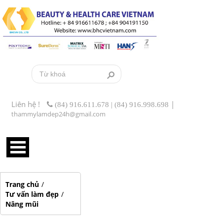
Liên hệ !
|
(84) 916.611.678 | (84) 916.998.698
thammylamdep24h@gmail.com
Trang chủ
/
Tư vấn làm đẹp
/
Nâng mũi